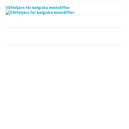
Våffeljärn för belgiska minivåfflor