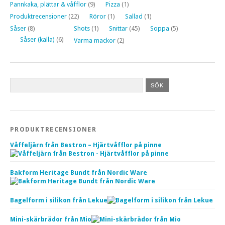
Pannkaka, plättar & våfflor
(9)
Pizza
(1)
Produktrecensioner
(22)
Röror
(1)
Sallad
(1)
Såser
(8)
Shots
(1)
Snittar
(45)
Soppa
(5)
Såser (kalla)
(6)
Varma mackor
(2)
PRODUKTRECENSIONER
Våffeljärn från Bestron – Hjärtvåfflor på pinne
Bakform Heritage Bundt från Nordic Ware
Bagelform i silikon från Lekue
Mini-skärbrädor från Mio