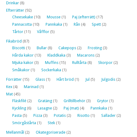
Drinkar
(8)
Efterrätter
(92)
Cheesekake
(10)
Mousse
(1)
Paj (efterrätt)
(17)
Pannacotta
(10)
Pannkaka
(1)
Rån
(4)
Spett
(2)
Tårtor
(11)
Våfflor
(5)
Fikabröd
(87)
Biscotti
(1)
Bullar
(8)
Cakepops
(2)
Frosting
(3)
Hårda kakor
(13)
Kladdkaka
(3)
Macarons
(2)
Mjuka kakor
(3)
Muffins
(15)
Rulltårta
(8)
Skorpor
(2)
Småkakor
(1)
Sockerkaka
(1)
Förrätter
(15)
Glass
(1)
Hårt bröd
(1)
Jul
(5)
Julgodis
(2)
Kex
(4)
Marinad
(1)
Mat
(45)
Fläskfilé
(2)
Gratäng
(1)
Grilltillbehör
(3)
Grytor
(1)
Kyckling
(6)
Lasagne
(2)
Paj (mat)
(4)
Pannkaka
(1)
Pasta
(5)
Pizza
(3)
Potatis
(2)
Risotto
(1)
Sallader
(2)
Smörgåstårta
(1)
Stek
(1)
Mellanmål
(2)
Okategoriserade
(2)