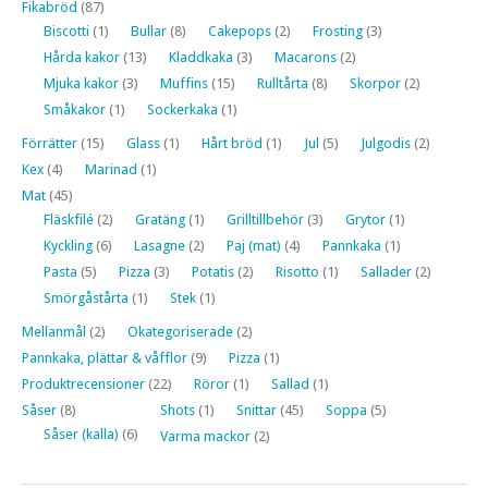
Fikabröd
(87)
Biscotti
(1)
Bullar
(8)
Cakepops
(2)
Frosting
(3)
Hårda kakor
(13)
Kladdkaka
(3)
Macarons
(2)
Mjuka kakor
(3)
Muffins
(15)
Rulltårta
(8)
Skorpor
(2)
Småkakor
(1)
Sockerkaka
(1)
Förrätter
(15)
Glass
(1)
Hårt bröd
(1)
Jul
(5)
Julgodis
(2)
Kex
(4)
Marinad
(1)
Mat
(45)
Fläskfilé
(2)
Gratäng
(1)
Grilltillbehör
(3)
Grytor
(1)
Kyckling
(6)
Lasagne
(2)
Paj (mat)
(4)
Pannkaka
(1)
Pasta
(5)
Pizza
(3)
Potatis
(2)
Risotto
(1)
Sallader
(2)
Smörgåstårta
(1)
Stek
(1)
Mellanmål
(2)
Okategoriserade
(2)
Pannkaka, plättar & våfflor
(9)
Pizza
(1)
Produktrecensioner
(22)
Röror
(1)
Sallad
(1)
Såser
(8)
Shots
(1)
Snittar
(45)
Soppa
(5)
Såser (kalla)
(6)
Varma mackor
(2)