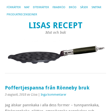
FÖRRÄTTER
MAT
EFTERRÄTTER
FIKABRÖD
BRÖD
SÅSER
SNITTAR
PRODUKTRECENSIONER
LISAS RECEPT
Mat och bak
Poffertjespanna från Rönneby bruk
3 augusti, 2018
av Lisa
|
Inga kommentarer
Jag älskar pannkaka i alla dess former – tunnpannkaka,
fläskpannkaka, plättar, amerikanska pannkakor och