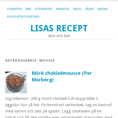
FÖRRÄTTER
MAT
EFTERRÄTTER
FIKABRÖD
BRÖD
SÅSER
SNITTAR
PRODUKTRECENSIONER
LISAS RECEPT
Mat och bak
KATEGORIARKIV:
MOUSSE
Mörk chokladmousse (Per
Morberg)
Ingredienser: 200 g mörk choklad 6 dl vispgrädde 3
äggulor Gör så här Förbered ett vattenbad, tag en kastrull
med vatten och sätt på spisen. Lägg chokladen på en
tallrik och låt den smälta över vattenbadet (kastrullen med