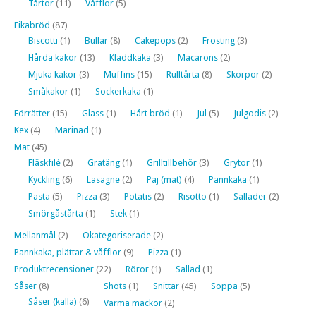
Tårtor
(11)
Våfflor
(5)
Fikabröd
(87)
Biscotti
(1)
Bullar
(8)
Cakepops
(2)
Frosting
(3)
Hårda kakor
(13)
Kladdkaka
(3)
Macarons
(2)
Mjuka kakor
(3)
Muffins
(15)
Rulltårta
(8)
Skorpor
(2)
Småkakor
(1)
Sockerkaka
(1)
Förrätter
(15)
Glass
(1)
Hårt bröd
(1)
Jul
(5)
Julgodis
(2)
Kex
(4)
Marinad
(1)
Mat
(45)
Fläskfilé
(2)
Gratäng
(1)
Grilltillbehör
(3)
Grytor
(1)
Kyckling
(6)
Lasagne
(2)
Paj (mat)
(4)
Pannkaka
(1)
Pasta
(5)
Pizza
(3)
Potatis
(2)
Risotto
(1)
Sallader
(2)
Smörgåstårta
(1)
Stek
(1)
Mellanmål
(2)
Okategoriserade
(2)
Pannkaka, plättar & våfflor
(9)
Pizza
(1)
Produktrecensioner
(22)
Röror
(1)
Sallad
(1)
Såser
(8)
Shots
(1)
Snittar
(45)
Soppa
(5)
Såser (kalla)
(6)
Varma mackor
(2)