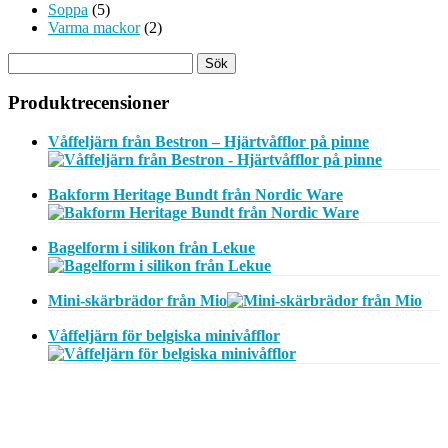
Soppa
(5)
Varma mackor
(2)
Produktrecensioner
Våffeljärn från Bestron – Hjärtvåfflor på pinne
Bakform Heritage Bundt från Nordic Ware
Bagelform i silikon från Lekue
Mini-skärbrädor från Mio
Våffeljärn för belgiska minivåfflor