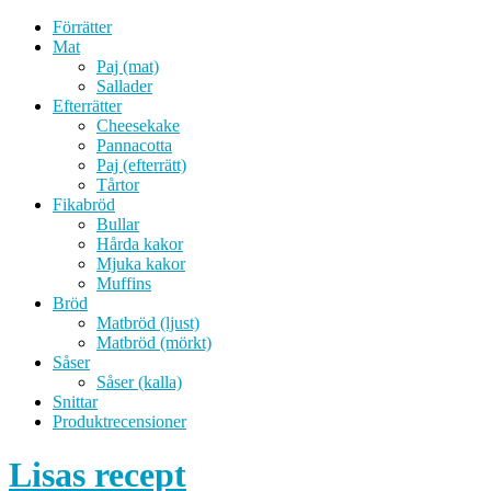
Förrätter
Mat
Paj (mat)
Sallader
Efterrätter
Cheesekake
Pannacotta
Paj (efterrätt)
Tårtor
Fikabröd
Bullar
Hårda kakor
Mjuka kakor
Muffins
Bröd
Matbröd (ljust)
Matbröd (mörkt)
Såser
Såser (kalla)
Snittar
Produktrecensioner
Lisas recept