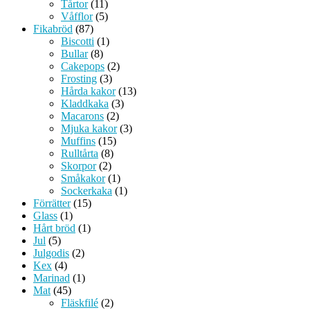
Tårtor
(11)
Våfflor
(5)
Fikabröd
(87)
Biscotti
(1)
Bullar
(8)
Cakepops
(2)
Frosting
(3)
Hårda kakor
(13)
Kladdkaka
(3)
Macarons
(2)
Mjuka kakor
(3)
Muffins
(15)
Rulltårta
(8)
Skorpor
(2)
Småkakor
(1)
Sockerkaka
(1)
Förrätter
(15)
Glass
(1)
Hårt bröd
(1)
Jul
(5)
Julgodis
(2)
Kex
(4)
Marinad
(1)
Mat
(45)
Fläskfilé
(2)