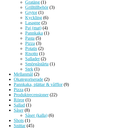
Gratäng
(1)
Grilltillbehör
(3)
Grytor
(1)
Kyckling
(6)
Lasagne
(2)
Paj (mat)
(4)
Pannkaka
(1)
Pasta
(5)
Pizza
(3)
Potatis
(2)
Risotto
(1)
Sallader
(2)
Smörgåstårta
(1)
Stek
(1)
Mellanmål
(2)
Okategoriserade
(2)
Pannkaka, plättar & våfflor
(9)
Pizza
(1)
Produktrecensioner
(22)
Röror
(1)
Sallad
(1)
Såser
(8)
Såser (kalla)
(6)
Shots
(1)
Snittar
(45)