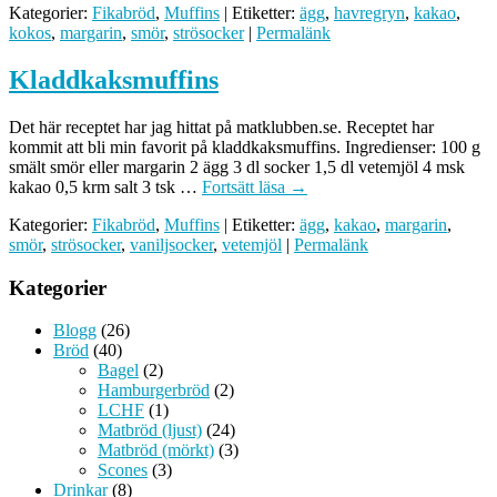
Kategorier:
Fikabröd
,
Muffins
| Etiketter:
ägg
,
havregryn
,
kakao
,
kokos
,
margarin
,
smör
,
strösocker
|
Permalänk
Kladdkaksmuffins
Det här receptet har jag hittat på matklubben.se. Receptet har
kommit att bli min favorit på kladdkaksmuffins. Ingredienser: 100 g
smält smör eller margarin 2 ägg 3 dl socker 1,5 dl vetemjöl 4 msk
kakao 0,5 krm salt 3 tsk …
Fortsätt läsa
→
Kategorier:
Fikabröd
,
Muffins
| Etiketter:
ägg
,
kakao
,
margarin
,
smör
,
strösocker
,
vaniljsocker
,
vetemjöl
|
Permalänk
Kategorier
Blogg
(26)
Bröd
(40)
Bagel
(2)
Hamburgerbröd
(2)
LCHF
(1)
Matbröd (ljust)
(24)
Matbröd (mörkt)
(3)
Scones
(3)
Drinkar
(8)