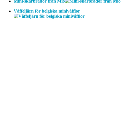
Mini-skärbrädor från Mio
Våffeljärn för belgiska minivåfflor