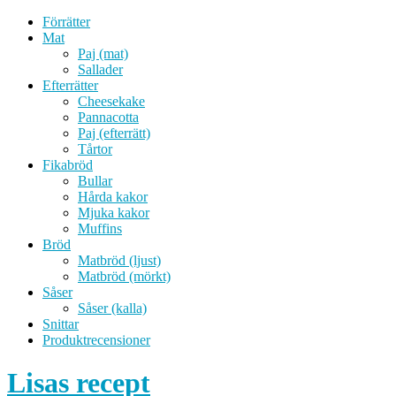
Förrätter
Mat
Paj (mat)
Sallader
Efterrätter
Cheesekake
Pannacotta
Paj (efterrätt)
Tårtor
Fikabröd
Bullar
Hårda kakor
Mjuka kakor
Muffins
Bröd
Matbröd (ljust)
Matbröd (mörkt)
Såser
Såser (kalla)
Snittar
Produktrecensioner
Lisas recept