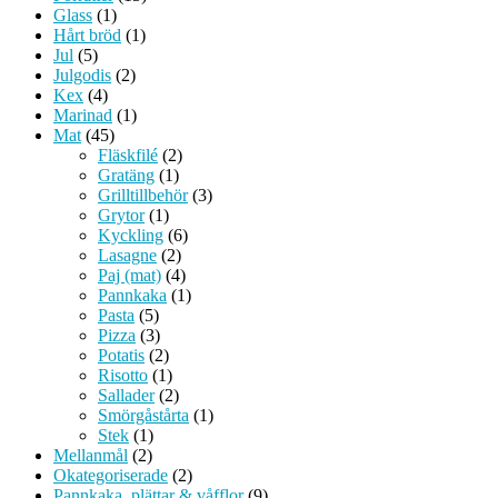
Glass
(1)
Hårt bröd
(1)
Jul
(5)
Julgodis
(2)
Kex
(4)
Marinad
(1)
Mat
(45)
Fläskfilé
(2)
Gratäng
(1)
Grilltillbehör
(3)
Grytor
(1)
Kyckling
(6)
Lasagne
(2)
Paj (mat)
(4)
Pannkaka
(1)
Pasta
(5)
Pizza
(3)
Potatis
(2)
Risotto
(1)
Sallader
(2)
Smörgåstårta
(1)
Stek
(1)
Mellanmål
(2)
Okategoriserade
(2)
Pannkaka, plättar & våfflor
(9)