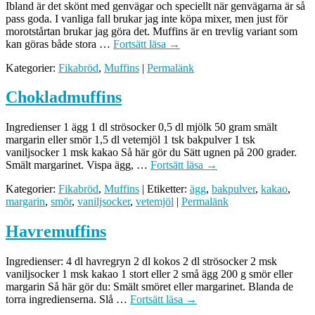
Ibland är det skönt med genvägar och speciellt när genvägarna är så
pass goda. I vanliga fall brukar jag inte köpa mixer, men just för
morotstårtan brukar jag göra det. Muffins är en trevlig variant som
kan göras både stora …
Fortsätt läsa
→
Kategorier:
Fikabröd
,
Muffins
|
Permalänk
Chokladmuffins
Ingredienser 1 ägg 1 dl strösocker 0,5 dl mjölk 50 gram smält
margarin eller smör 1,5 dl vetemjöl 1 tsk bakpulver 1 tsk
vaniljsocker 1 msk kakao Så här gör du Sätt ugnen på 200 grader.
Smält margarinet. Vispa ägg, …
Fortsätt läsa
→
Kategorier:
Fikabröd
,
Muffins
| Etiketter:
ägg
,
bakpulver
,
kakao
,
margarin
,
smör
,
vaniljsocker
,
vetemjöl
|
Permalänk
Havremuffins
Ingredienser: 4 dl havregryn 2 dl kokos 2 dl strösocker 2 msk
vaniljsocker 1 msk kakao 1 stort eller 2 små ägg 200 g smör eller
margarin Så här gör du: Smält smöret eller margarinet. Blanda de
torra ingredienserna. Slå …
Fortsätt läsa
→