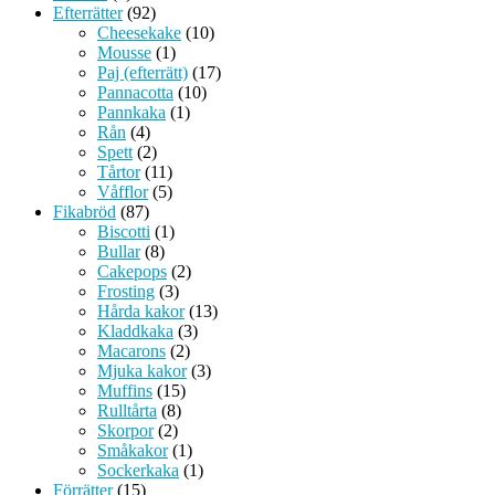
Efterrätter
(92)
Cheesekake
(10)
Mousse
(1)
Paj (efterrätt)
(17)
Pannacotta
(10)
Pannkaka
(1)
Rån
(4)
Spett
(2)
Tårtor
(11)
Våfflor
(5)
Fikabröd
(87)
Biscotti
(1)
Bullar
(8)
Cakepops
(2)
Frosting
(3)
Hårda kakor
(13)
Kladdkaka
(3)
Macarons
(2)
Mjuka kakor
(3)
Muffins
(15)
Rulltårta
(8)
Skorpor
(2)
Småkakor
(1)
Sockerkaka
(1)
Förrätter
(15)