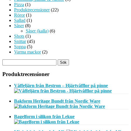
Pizza
(1)
Produktrecensioner
(22)
Röror
(1)
Sallad
(1)
Såser
(8)
Såser (kalla)
(6)
Shots
(1)
Snittar
(45)
Soppa
(5)
Varma mackor
(2)
Produktrecensioner
Våffeljärn från Bestron – Hjärtvåfflor på pinne
Bakform Heritage Bundt från Nordic Ware
Bagelform i silikon från Lekue