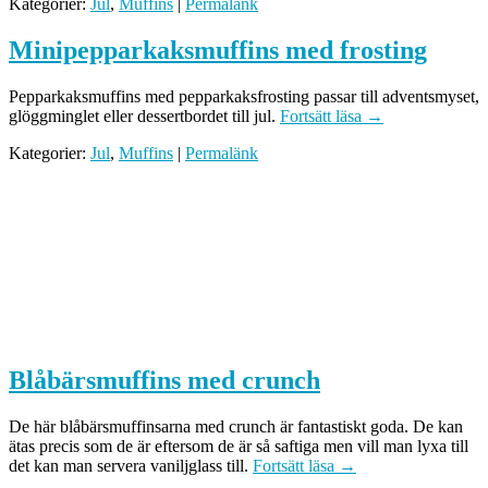
Kategorier:
Jul
,
Muffins
|
Permalänk
Minipepparkaksmuffins med frosting
Pepparkaksmuffins med pepparkaksfrosting passar till adventsmyset,
glöggminglet eller dessertbordet till jul.
Fortsätt läsa
→
Kategorier:
Jul
,
Muffins
|
Permalänk
Blåbärsmuffins med crunch
De här blåbärsmuffinsarna med crunch är fantastiskt goda. De kan
ätas precis som de är eftersom de är så saftiga men vill man lyxa till
det kan man servera vaniljglass till.
Fortsätt läsa
→