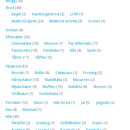
Blogg
(26)
Bröd
(40)
Bagel
(2)
Hamburgerbröd
(2)
LCHF
(1)
Matbröd (ljust)
(24)
Matbröd (mörkt)
(3)
Scones
(3)
Drinkar
(8)
Efterrätter
(92)
Cheesekake
(10)
Mousse
(1)
Paj (efterrätt)
(17)
Pannacotta
(10)
Pannkaka
(1)
Rån
(4)
Spett
(2)
Tårtor
(11)
Våfflor
(5)
Fikabröd
(87)
Biscotti
(1)
Bullar
(8)
Cakepops
(2)
Frosting
(3)
Hårda kakor
(13)
Kladdkaka
(3)
Macarons
(2)
Mjuka kakor
(3)
Muffins
(15)
Rulltårta
(8)
Skorpor
(2)
Småkakor
(1)
Sockerkaka
(1)
Förrätter
(15)
Glass
(1)
Hårt bröd
(1)
Jul
(5)
Julgodis
(2)
Kex
(4)
Marinad
(1)
Mat
(45)
Fläskfilé
(2)
Gratäng
(1)
Grilltillbehör
(3)
Grytor
(1)
Kyckling
(6)
Lasagne
(2)
Paj (mat)
(4)
Pannkaka
(1)