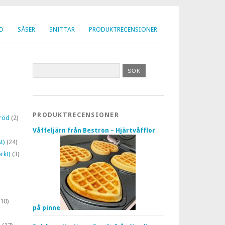
D
SÅSER
SNITTAR
PRODUKTRECENSIONER
PRODUKTRECENSIONER
röd
(2)
Våffeljärn från Bestron – Hjärtvåfflor
t)
(24)
rkt)
(3)
10)
på pinne