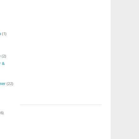
a
(1)
e
(2)
r &
ner
(22)
6)