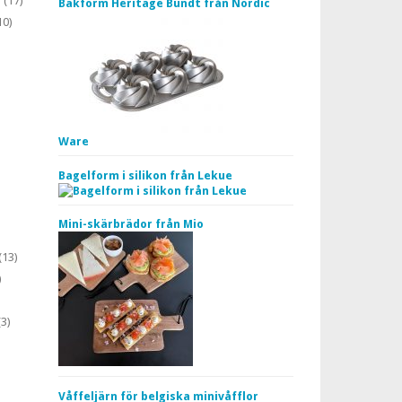
)
(17)
Bakform Heritage Bundt från Nordic
10)
Ware
Bagelform i silikon från Lekue
)
Mini-skärbrädor från Mio
(13)
)
3)
Våffeljärn för belgiska minivåfflor