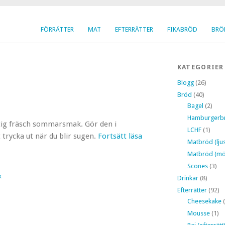
FÖRRÄTTER
MAT
EFTERRÄTTER
FIKABRÖD
BRÖ
KATEGORIER
Blogg
(26)
Bröd
(40)
Bagel
(2)
Hamburgerb
tig fräsch sommarsmak. Gör den i
LCHF
(1)
 trycka ut när du blir sugen.
Fortsätt läsa
Matbröd (ljus
Matbröd (mö
Scones
(3)
k
Drinkar
(8)
Efterrätter
(92)
Cheesekake
(
Mousse
(1)