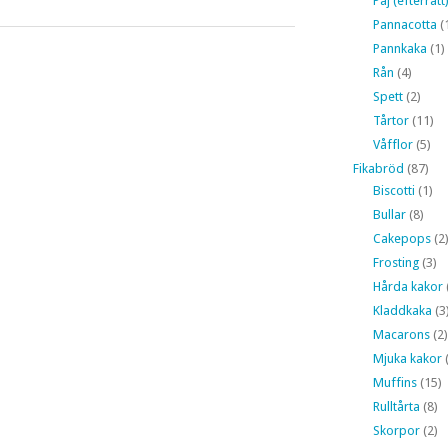
Paj (efterrätt
Pannacotta
(
Pannkaka
(1)
Rån
(4)
Spett
(2)
Tårtor
(11)
Våfflor
(5)
Fikabröd
(87)
Biscotti
(1)
Bullar
(8)
Cakepops
(2
Frosting
(3)
Hårda kakor
Kladdkaka
(3
Macarons
(2)
Mjuka kakor
(
Muffins
(15)
Rulltårta
(8)
Skorpor
(2)