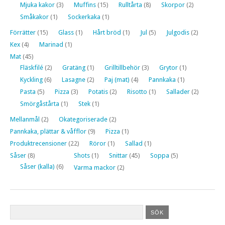
Mjuka kakor
(3)
Muffins
(15)
Rulltårta
(8)
Skorpor
(2)
Småkakor
(1)
Sockerkaka
(1)
Förrätter
(15)
Glass
(1)
Hårt bröd
(1)
Jul
(5)
Julgodis
(2)
Kex
(4)
Marinad
(1)
Mat
(45)
Fläskfilé
(2)
Gratäng
(1)
Grilltillbehör
(3)
Grytor
(1)
Kyckling
(6)
Lasagne
(2)
Paj (mat)
(4)
Pannkaka
(1)
Pasta
(5)
Pizza
(3)
Potatis
(2)
Risotto
(1)
Sallader
(2)
Smörgåstårta
(1)
Stek
(1)
Mellanmål
(2)
Okategoriserade
(2)
Pannkaka, plättar & våfflor
(9)
Pizza
(1)
Produktrecensioner
(22)
Röror
(1)
Sallad
(1)
Såser
(8)
Shots
(1)
Snittar
(45)
Soppa
(5)
Såser (kalla)
(6)
Varma mackor
(2)