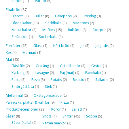
Tårtor
(11)
Våfflor
(5)
Fikabröd
(87)
Biscotti
(1)
Bullar
(8)
Cakepops
(2)
Frosting
(3)
Hårda kakor
(13)
Kladdkaka
(3)
Macarons
(2)
Mjuka kakor
(3)
Muffins
(15)
Rulltårta
(8)
Skorpor
(2)
Småkakor
(1)
Sockerkaka
(1)
Förrätter
(15)
Glass
(1)
Hårt bröd
(1)
Jul
(5)
Julgodis
(2)
Kex
(4)
Marinad
(1)
Mat
(45)
Fläskfilé
(2)
Gratäng
(1)
Grilltillbehör
(3)
Grytor
(1)
Kyckling
(6)
Lasagne
(2)
Paj (mat)
(4)
Pannkaka
(1)
Pasta
(5)
Pizza
(3)
Potatis
(2)
Risotto
(1)
Sallader
(2)
Smörgåstårta
(1)
Stek
(1)
Mellanmål
(2)
Okategoriserade
(2)
Pannkaka, plättar & våfflor
(9)
Pizza
(1)
Produktrecensioner
(22)
Röror
(1)
Sallad
(1)
Såser
(8)
Shots
(1)
Snittar
(45)
Soppa
(5)
Såser (kalla)
(6)
Varma mackor
(2)