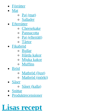
Förrätter
Mat
Paj (mat)
Sallader
Efterrätter
Cheesekake
Pannacotta
Paj (efterrätt)
Tårtor
Fikabröd
Bullar
Hårda kakor
Mjuka kakor
Muffins
Bröd
Matbröd (ljust)
Matbröd (mörkt)
Såser
Såser (kalla)
Snittar
Produktrecensioner
Lisas recept