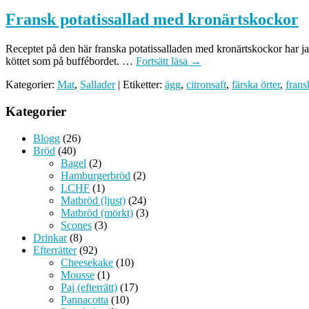
Fransk potatissallad med kronärtskockor
Receptet på den här franska potatissalladen med kronärtskockor har jag
köttet som på buffébordet. …
Fortsätt läsa
→
Kategorier:
Mat
,
Sallader
| Etiketter:
ägg
,
citronsaft
,
färska örter
,
frans
Kategorier
Blogg
(26)
Bröd
(40)
Bagel
(2)
Hamburgerbröd
(2)
LCHF
(1)
Matbröd (ljust)
(24)
Matbröd (mörkt)
(3)
Scones
(3)
Drinkar
(8)
Efterrätter
(92)
Cheesekake
(10)
Mousse
(1)
Paj (efterrätt)
(17)
Pannacotta
(10)