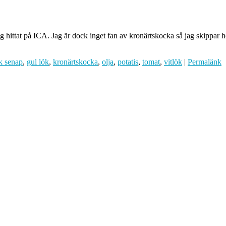
 hittat på ICA. Jag är dock inget fan av kronärtskocka så jag skippar he
k senap
,
gul lök
,
kronärtskocka
,
olja
,
potatis
,
tomat
,
vitlök
|
Permalänk