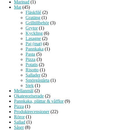
Marinad
(1)
Mat
(45)
Fläskfilé
(2)
Gratäng
(1)
Grilltillbehör
(3)
Grytor
(1)
Kyckling
(6)
Lasagne
(2)
Paj (mat)
(4)
Pannkaka
(1)
Pasta
(5)
Pizza
(3)
Potatis
(2)
Risotto
(1)
Sallader
(2)
Smörgåstårta
(1)
Stek
(1)
Mellanmål
(2)
Okategoriserade
(2)
Pannkaka, plättar & våfflor
(9)
Pizza
(1)
Produktrecensioner
(22)
Röror
(1)
Sallad
(1)
Såser
(8)