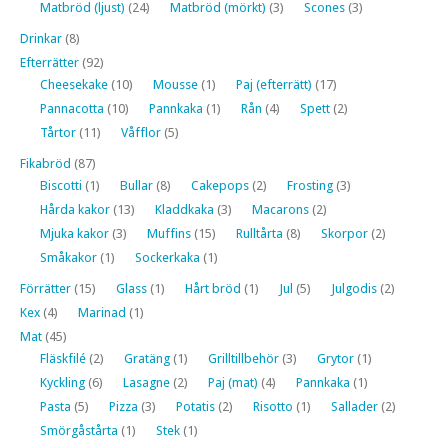
Matbröd (ljust)
(24)
Matbröd (mörkt)
(3)
Scones
(3)
Drinkar
(8)
Efterrätter
(92)
Cheesekake
(10)
Mousse
(1)
Paj (efterrätt)
(17)
Pannacotta
(10)
Pannkaka
(1)
Rån
(4)
Spett
(2)
Tårtor
(11)
Våfflor
(5)
Fikabröd
(87)
Biscotti
(1)
Bullar
(8)
Cakepops
(2)
Frosting
(3)
Hårda kakor
(13)
Kladdkaka
(3)
Macarons
(2)
Mjuka kakor
(3)
Muffins
(15)
Rulltårta
(8)
Skorpor
(2)
Småkakor
(1)
Sockerkaka
(1)
Förrätter
(15)
Glass
(1)
Hårt bröd
(1)
Jul
(5)
Julgodis
(2)
Kex
(4)
Marinad
(1)
Mat
(45)
Fläskfilé
(2)
Gratäng
(1)
Grilltillbehör
(3)
Grytor
(1)
Kyckling
(6)
Lasagne
(2)
Paj (mat)
(4)
Pannkaka
(1)
Pasta
(5)
Pizza
(3)
Potatis
(2)
Risotto
(1)
Sallader
(2)
Smörgåstårta
(1)
Stek
(1)