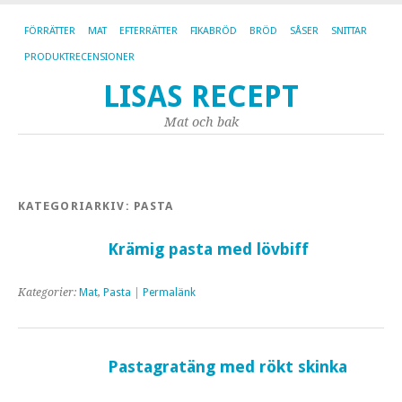
FÖRRÄTTER
MAT
EFTERRÄTTER
FIKABRÖD
BRÖD
SÅSER
SNITTAR
PRODUKTRECENSIONER
LISAS RECEPT
Mat och bak
KATEGORIARKIV:
PASTA
Krämig pasta med lövbiff
Kategorier:
Mat
,
Pasta
|
Permalänk
Pastagratäng med rökt skinka