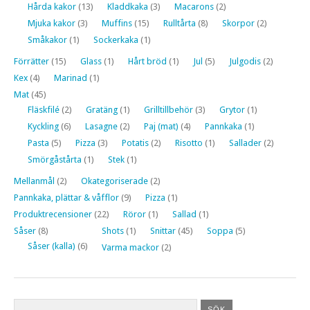
Hårda kakor
(13)
Kladdkaka
(3)
Macarons
(2)
Mjuka kakor
(3)
Muffins
(15)
Rulltårta
(8)
Skorpor
(2)
Småkakor
(1)
Sockerkaka
(1)
Förrätter
(15)
Glass
(1)
Hårt bröd
(1)
Jul
(5)
Julgodis
(2)
Kex
(4)
Marinad
(1)
Mat
(45)
Fläskfilé
(2)
Gratäng
(1)
Grilltillbehör
(3)
Grytor
(1)
Kyckling
(6)
Lasagne
(2)
Paj (mat)
(4)
Pannkaka
(1)
Pasta
(5)
Pizza
(3)
Potatis
(2)
Risotto
(1)
Sallader
(2)
Smörgåstårta
(1)
Stek
(1)
Mellanmål
(2)
Okategoriserade
(2)
Pannkaka, plättar & våfflor
(9)
Pizza
(1)
Produktrecensioner
(22)
Röror
(1)
Sallad
(1)
Såser
(8)
Shots
(1)
Snittar
(45)
Soppa
(5)
Såser (kalla)
(6)
Varma mackor
(2)