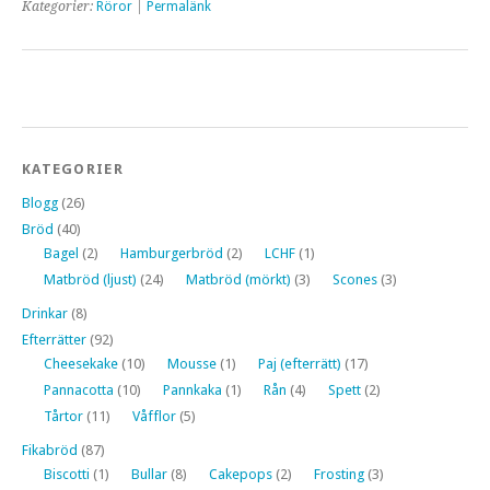
Kategorier:
Röror
|
Permalänk
KATEGORIER
Blogg
(26)
Bröd
(40)
Bagel
(2)
Hamburgerbröd
(2)
LCHF
(1)
Matbröd (ljust)
(24)
Matbröd (mörkt)
(3)
Scones
(3)
Drinkar
(8)
Efterrätter
(92)
Cheesekake
(10)
Mousse
(1)
Paj (efterrätt)
(17)
Pannacotta
(10)
Pannkaka
(1)
Rån
(4)
Spett
(2)
Tårtor
(11)
Våfflor
(5)
Fikabröd
(87)
Biscotti
(1)
Bullar
(8)
Cakepops
(2)
Frosting
(3)