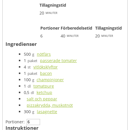
Tillagningstid
20
minuter
Portioner
Förberedelsetid
Tillagningstid
6
40
20
minuter
minuter
Ingredienser
500
nötfärs
g
1
passerade tomater
paket
4
vitlöksklyftor
st
1
bacon
paket
100
champinjoner
g
1
tomatpure
dl
0,5
ketchup
dl
salt och peppar
pizzakrydda, muskotnöt
300
lasagnette
g
Portioner:
Instruktioner