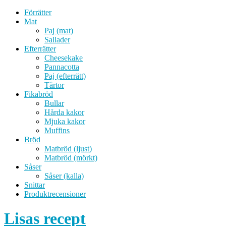
Förrätter
Mat
Paj (mat)
Sallader
Efterrätter
Cheesekake
Pannacotta
Paj (efterrätt)
Tårtor
Fikabröd
Bullar
Hårda kakor
Mjuka kakor
Muffins
Bröd
Matbröd (ljust)
Matbröd (mörkt)
Såser
Såser (kalla)
Snittar
Produktrecensioner
Lisas recept