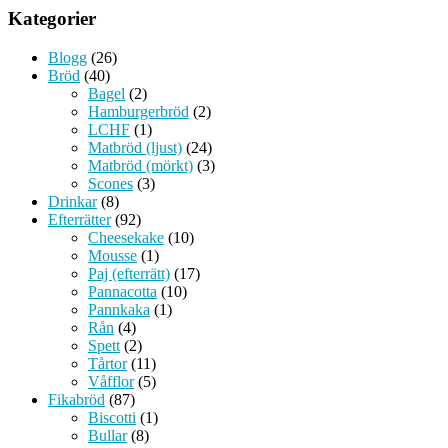
Kategorier
Blogg
(26)
Bröd
(40)
Bagel
(2)
Hamburgerbröd
(2)
LCHF
(1)
Matbröd (ljust)
(24)
Matbröd (mörkt)
(3)
Scones
(3)
Drinkar
(8)
Efterrätter
(92)
Cheesekake
(10)
Mousse
(1)
Paj (efterrätt)
(17)
Pannacotta
(10)
Pannkaka
(1)
Rån
(4)
Spett
(2)
Tårtor
(11)
Våfflor
(5)
Fikabröd
(87)
Biscotti
(1)
Bullar
(8)