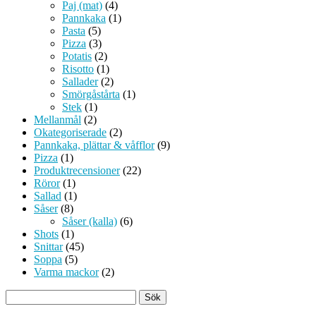
Paj (mat)
(4)
Pannkaka
(1)
Pasta
(5)
Pizza
(3)
Potatis
(2)
Risotto
(1)
Sallader
(2)
Smörgåstårta
(1)
Stek
(1)
Mellanmål
(2)
Okategoriserade
(2)
Pannkaka, plättar & våfflor
(9)
Pizza
(1)
Produktrecensioner
(22)
Röror
(1)
Sallad
(1)
Såser
(8)
Såser (kalla)
(6)
Shots
(1)
Snittar
(45)
Soppa
(5)
Varma mackor
(2)