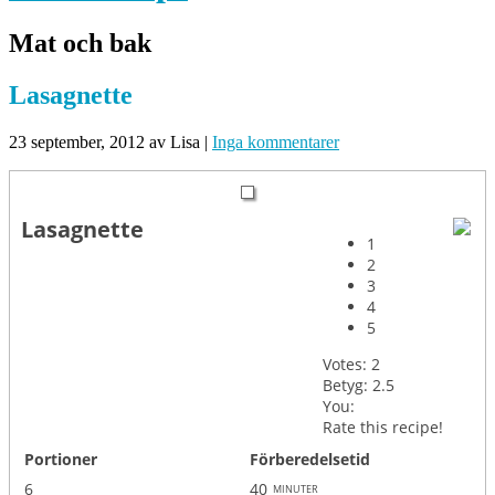
Mat och bak
Lasagnette
23 september, 2012
av Lisa
|
Inga kommentarer
Lasagnette
1
2
3
4
5
Votes:
2
Betyg:
2.5
You:
Rate this recipe!
Portioner
Förberedelsetid
6
40
minuter