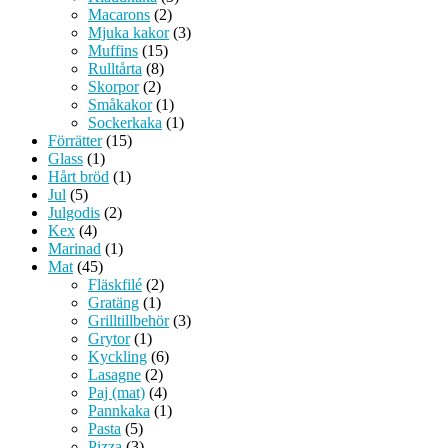
Macarons
(2)
Mjuka kakor
(3)
Muffins
(15)
Rulltårta
(8)
Skorpor
(2)
Småkakor
(1)
Sockerkaka
(1)
Förrätter
(15)
Glass
(1)
Hårt bröd
(1)
Jul
(5)
Julgodis
(2)
Kex
(4)
Marinad
(1)
Mat
(45)
Fläskfilé
(2)
Gratäng
(1)
Grilltillbehör
(3)
Grytor
(1)
Kyckling
(6)
Lasagne
(2)
Paj (mat)
(4)
Pannkaka
(1)
Pasta
(5)
Pizza
(3)