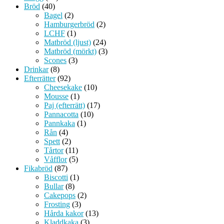
Bröd
(40)
Bagel
(2)
Hamburgerbröd
(2)
LCHF
(1)
Matbröd (ljust)
(24)
Matbröd (mörkt)
(3)
Scones
(3)
Drinkar
(8)
Efterrätter
(92)
Cheesekake
(10)
Mousse
(1)
Paj (efterrätt)
(17)
Pannacotta
(10)
Pannkaka
(1)
Rån
(4)
Spett
(2)
Tårtor
(11)
Våfflor
(5)
Fikabröd
(87)
Biscotti
(1)
Bullar
(8)
Cakepops
(2)
Frosting
(3)
Hårda kakor
(13)
Kladdkaka
(3)