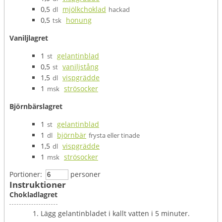
0,5
mjölkchoklad
dl
hackad
0,5
honung
tsk
Vaniljlagret
1
gelantinblad
st
0,5
vaniljstång
st
1,5
vispgrädde
dl
1
strösocker
msk
Björnbärslagret
1
gelantinblad
st
1
björnbär
dl
frysta eller tinade
1,5
vispgrädde
dl
1
strösocker
msk
Portioner:
personer
Instruktioner
Chokladlagret
Lägg gelantinbladet i kallt vatten i 5 minuter.