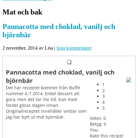
Mat och bak
Pannacotta med choklad, vanilj och
björnbär
2 november, 2014
av Lisa
|
Inga kommentarer
Pannacotta med choklad, vanilj och
björnbär
1
Det här receptet kommer från Buffé
2
nummer 6-7 2014. Enkel dessert att
3
göra, men det tar lite tid. Kan med
4
fördel göras dagen innan.
5
Originalreceptet innehåller vinbär som
jag har bytt ut mot björnbär.
Votes:
0
Betyg:
0
You:
Rate this recipe!