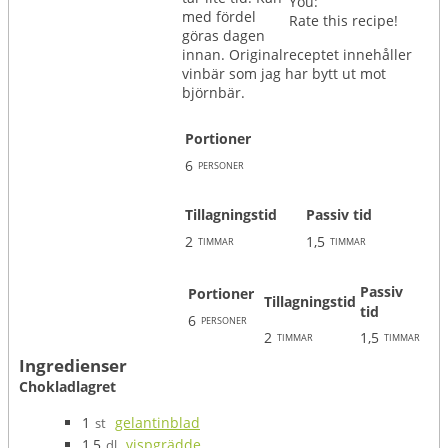
You:
med fördel
Rate this recipe!
göras dagen
innan. Originalreceptet innehåller
vinbär som jag har bytt ut mot
björnbär.
Portioner
6
personer
Tillagningstid
Passiv tid
2
1,5
timmar
timmar
Passiv
Portioner
Tillagningstid
tid
6
personer
2
1,5
timmar
timmar
Ingredienser
Chokladlagret
1
gelantinblad
st
1,5
vispgrädde
dl