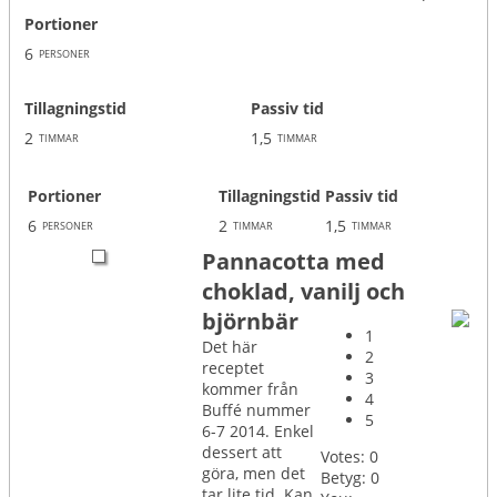
Portioner
6
personer
Tillagningstid
Passiv tid
2
1,5
timmar
timmar
Portioner
Tillagningstid
Passiv tid
6
2
1,5
personer
timmar
timmar
Pannacotta med
choklad, vanilj och
björnbär
1
Det här
2
receptet
3
kommer från
4
Buffé nummer
5
6-7 2014. Enkel
dessert att
Votes:
0
göra, men det
Betyg:
0
tar lite tid. Kan