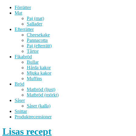
Förrätter
Mat
Paj (mat)
Sallader
Efterrätter
Cheesekake
Pannacotta
Paj (efterrätt)
Tårtor
Fikabröd
Bullar
Hårda kakor
Mjuka kakor
Muffins
Bröd
Matbröd (ljust)
Matbröd (mörkt)
Såser
Såser (kalla)
Snittar
Produktrecensioner
Lisas recept