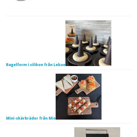
Bagelform i silikon från Lekue
Mini-skärbrädor från Mio