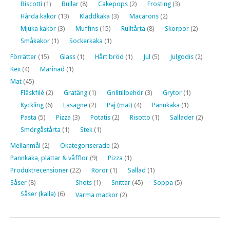
Biscotti
(1)
Bullar
(8)
Cakepops
(2)
Frosting
(3)
Hårda kakor
(13)
Kladdkaka
(3)
Macarons
(2)
Mjuka kakor
(3)
Muffins
(15)
Rulltårta
(8)
Skorpor
(2)
Småkakor
(1)
Sockerkaka
(1)
Förrätter
(15)
Glass
(1)
Hårt bröd
(1)
Jul
(5)
Julgodis
(2)
Kex
(4)
Marinad
(1)
Mat
(45)
Fläskfilé
(2)
Gratäng
(1)
Grilltillbehör
(3)
Grytor
(1)
Kyckling
(6)
Lasagne
(2)
Paj (mat)
(4)
Pannkaka
(1)
Pasta
(5)
Pizza
(3)
Potatis
(2)
Risotto
(1)
Sallader
(2)
Smörgåstårta
(1)
Stek
(1)
Mellanmål
(2)
Okategoriserade
(2)
Pannkaka, plättar & våfflor
(9)
Pizza
(1)
Produktrecensioner
(22)
Röror
(1)
Sallad
(1)
Såser
(8)
Shots
(1)
Snittar
(45)
Soppa
(5)
Såser (kalla)
(6)
Varma mackor
(2)