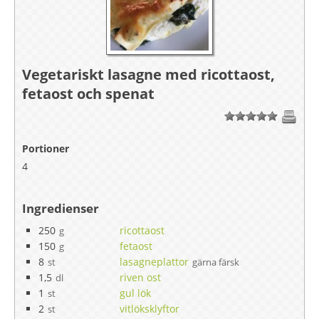
Vegetariskt lasagne med ricottaost,
fetaost och spenat
1
2
3
4
5
Portioner
4
Ingredienser
250
ricottaost
g
150
fetaost
g
8
lasagneplattor
st
gärna färsk
1,5
riven ost
dl
1
gul lök
st
2
vitlöksklyftor
st