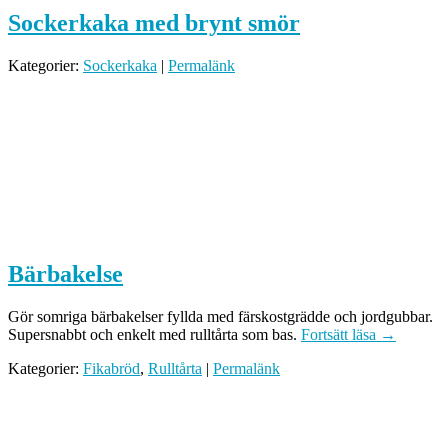
Sockerkaka med brynt smör
Kategorier:
Sockerkaka
|
Permalänk
Bärbakelse
Gör somriga bärbakelser fyllda med färskostgrädde och jordgubbar.
Supersnabbt och enkelt med rulltårta som bas.
Fortsätt läsa
→
Kategorier:
Fikabröd
,
Rulltårta
|
Permalänk