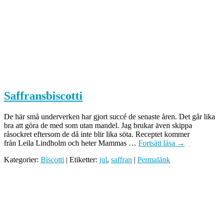
Saffransbiscotti
De här små underverken har gjort succé de senaste åren. Det går lika
bra att göra de med som utan mandel. Jag brukar även skippa
råsockret eftersom de då inte blir lika söta. Receptet kommer
från Leila Lindholm och heter Mammas …
Fortsätt läsa
→
Kategorier:
Biscotti
| Etiketter:
jul
,
saffran
|
Permalänk