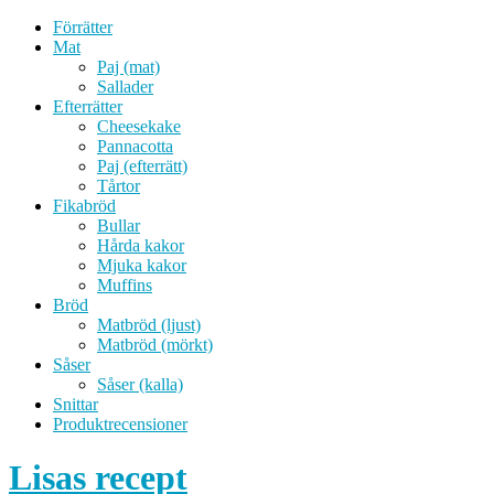
Förrätter
Mat
Paj (mat)
Sallader
Efterrätter
Cheesekake
Pannacotta
Paj (efterrätt)
Tårtor
Fikabröd
Bullar
Hårda kakor
Mjuka kakor
Muffins
Bröd
Matbröd (ljust)
Matbröd (mörkt)
Såser
Såser (kalla)
Snittar
Produktrecensioner
Lisas recept