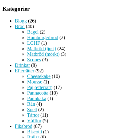
Kategorier
Blogg
(26)
Bröd
(40)
Bagel
(2)
Hamburgerbröd
(2)
LCHF
(1)
Matbröd (ljust)
(24)
Matbröd (mörkt)
(3)
Scones
(3)
Drinkar
(8)
Efterrätter
(92)
Cheesekake
(10)
Mousse
(1)
Paj (efterrätt)
(17)
Pannacotta
(10)
Pannkaka
(1)
Rån
(4)
Spett
(2)
Tårtor
(11)
Våfflor
(5)
Fikabröd
(87)
Biscotti
(1)
Bullar
(8)