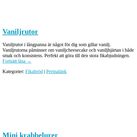
Vaniljrutor
Vaniljrutor i långpanna är något för dig som gillar vanilj.
Vaniljrutorna påminner om vaniljcheesecake och vaniljhjärtan i både
smak och konsistens. Perfekt att göra till den stora fikabjudningen.
Fortsätt läsa
→
Kategorier:
Fikabröd
|
Permalänk
Mini krabbelurer