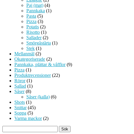
Paj (mat)
(4)
Pannkaka
(1)
Pasta
(5)
Pizza
(3)
Potatis
(2)
Risotto
(1)
Sallader
(2)
Smörgåstårta
(1)
Stek
(1)
Mellanmål
(2)
Okategoriserade
(2)
Pannkaka, plättar & våfflor
(9)
Pizza
(1)
Produktrecensioner
(22)
Röror
(1)
Sallad
(1)
Såser
(8)
Såser (kalla)
(6)
Shots
(1)
Snittar
(45)
Soppa
(5)
Varma mackor
(2)