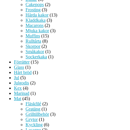
Cakepops
(2)
Frosting
(3)
Hårda kakor
(13)
Kladdkaka
(3)
Macarons
(2)
Mjuka kakor
(3)
Muffins
(15)
Rulltårta
(8)
Skorpor
(2)
Småkakor
(1)
Sockerkaka
(1)
Förrätter
(15)
Glass
(1)
Hårt bröd
(1)
Jul
(5)
Julgodis
(2)
Kex
(4)
Marinad
(1)
Mat
(45)
Fläskfilé
(2)
Gratäng
(1)
Grilltillbehör
(3)
Grytor
(1)
Kyckling
(6)
Lasagne
(2)